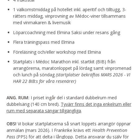
1 välkomstmiddag på hotellet inkl. aperitif och tilltugg, 3-
rätters middag, vinprovning av Médoc-viner tillsammans
med vinmakaren & livemusik
Löparcoachning med Elmina Saksi under resans gång
Flera träningspass med Elmina
Föreläsning och/eller workshop med Elmina
Startplats i Médoc Marathon inkl. startkit (BIB) från
arrangörerna, maratonloppet på lördag samt vinpromenad
och lunch på söndag
(startplatser bekräftas MARS 2026 - VI
HAR 22 BIB:s för våra resenärer)
ANG. RUM:
I priset ingår del i standard dubbelrum med
dubbelsäng (140 cm bred).
Tyvärr finns det inga enkelrum eller
rum med separata sängar tillgängliga
.
OBS!
Vi bokar startplatserna så snart loppets arrangör öppnar
anmälan (mars 2026). I Frankrike krävs ett
Health Prevention
Pass
(PPS) för att delta i långlopp. Detta ansvarar du själv för