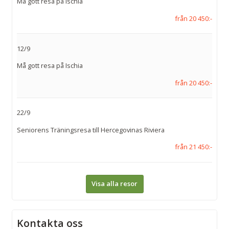
Må gott resa på Ischia
från 20 450:-
12/9
Må gott resa på Ischia
från 20 450:-
22/9
Seniorens Träningsresa till Hercegovinas Riviera
från 21 450:-
Visa alla resor
Kontakta oss