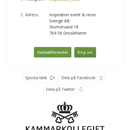
Adress:
Inspiration event & resor
Sverige AB
Stornotsand 18
764 56
Grisslehamn
Kontaktformulär
Ring oss
Nyhetsbrev
Eposta länk
Dela på Facebook
Dela på Twitter
*
Fyll i denna kod. Detta används för att kontrollera att det inte
är en dator som fyller i formulär automatiskt.